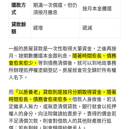
還款方
期滿一次償還，但仍
按月本金攤還
式
須按月繳息
貸款餘
遞增
遞減
額
一般的房屋貸款是一次性取得大筆資金，之後再按
月、按期數攤還本金跟利息。
隨著時間愈長、債務
會愈來愈少，
等到債務清償後，就可以到地政事務
所辦理抵押權塗銷登記，房屋就會完全歸於所有權
人名下。
而
「以房養老」貸款則是按月分期取得資金，隨著
時間愈長、債務會愈來愈多。
借款人身故後，若法
定繼承人無力、或無意清償貸款，銀行就會以抵押
權人的身分，向法院聲請拍賣房子，賣得的價金若
不足清償欠款，則會對借款人的其他財產進行追
償；若有剩餘，則會歸還給繼承人。