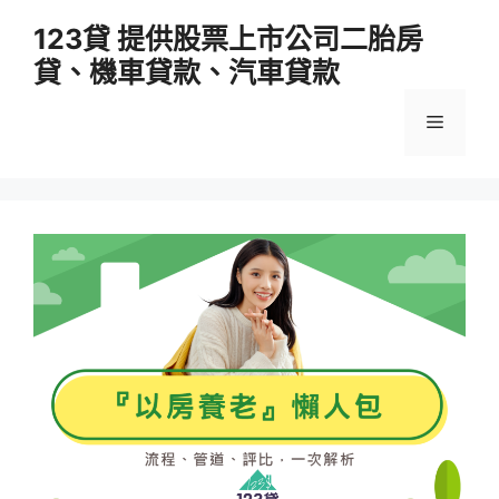
跳
123貸 提供股票上市公司二胎房
至
貸、機車貸款、汽車貸款
主
要
選
內
容
單