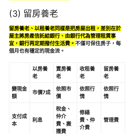
(3) 留房養老
留房養老、以租養老同樣是把房屋出租，差別在於
屋主將房產信託給銀行、由銀行代為管理租賃事
宜，銀行再定期撥付生活費。
不僅可保住房子，每
個月也有穩定的現金流。
以房養
賣房養
收租養
留房養
老
老
老
老
變現金
依照市
依照行
依照行
市價7成
額
價
情
情
稅金、
修繕
支付成
仲介
利息
費、仲
管理費
本
費、搬
介費
遷費