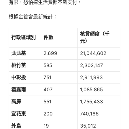
有限，恐怕連生活費都不夠支付。
根據金管會最新統計：
核貸額度（千
行政區域別
件數
元）
北北基
2,699
21,044,602
桃竹苗
585
2,302,147
中彰投
751
2,911,993
雲嘉南
407
1,085,865
高屏
551
1,755,433
宜花東
200
740,166
外島
19
35,012