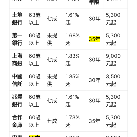
年限
土地
63歲
1.61%
5,300
七成
30年
銀行
以上
起
元起
第一
60歲
未提
1.68%
5,300
35年
銀行
以上
供
起
元起
上海
60歲
1.83%
9,000
七成
30年
商銀
以上
起
元起
中國
60歲
未提
1.85%
3,500
30年
信託
以上
供
起
元起
兆豐
60歲
1.61%
5,300
七成
30年
銀行
以上
起
元起
合作
60歲
1.73%
5,300
七成
35年
金庫
以上
起
元起