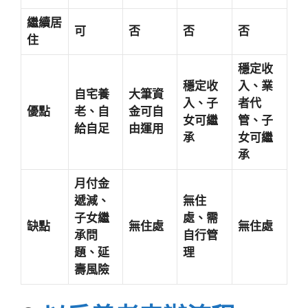
繼續居
可
否
否
否
住
穩定收
穩定收
入、業
自宅養
大筆資
入、子
者代
優點
老、自
金可自
女可繼
管、子
給自足
由運用
承
女可繼
承
月付金
遞減、
無住
子女繼
處、需
缺點
無住處
無住處
承問
自行管
題、延
理
壽風險