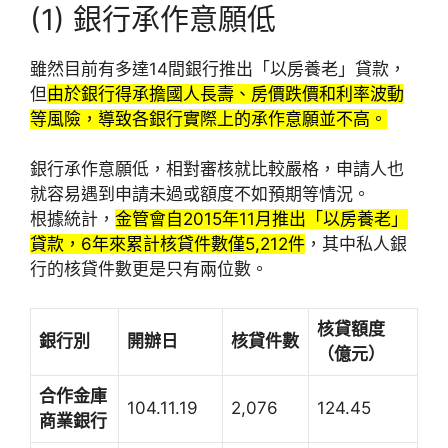
(1) 銀行承作意願低
雖然目前有多達14間銀行推出「以房養老」貸款，
但
由於銀行得承擔國人長壽、房價跌價和利率波動
等風險，導致各銀行實際上的承作意願並不高。
銀行承作意願低，相對審核就比較嚴格，申請人也
就容易遇到申請未過或額度不如預期等情況。
根據統計，
金管會自2015年11月推出「以房養老」
貸款，6年來累計核貸件數僅5,212件
，其中私人銀
行的核貸件數更是只有兩位數。
核貸額度
銀行別
開辦日
核貸件數
（億元）
合作金庫
104.11.19
2,076
124.45
商業銀行