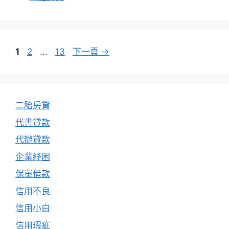
類
頁
頁
頁
1
2
...
13
下一頁
→
面
面
面
二胎房貸
代書貸款
代辦貸款
企業紓困
保單借款
信用不良
信用小白
信用瑕疵