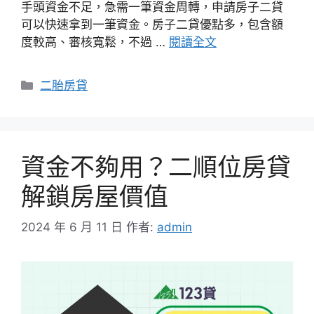
手頭資金不足，急需一筆資金周轉，申請房子二貸
可以快速拿到一筆資金。房子二貸優點多，包含額
度較高、審核寬鬆，不過 …
閱讀全文
分
二胎房貸
類
資金不夠用？二順位房貸
解鎖房屋價值
2024 年 6 月 11 日
作者:
admin