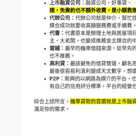
上市融資公司：
融資公司、好事貸、 
速，免簽約也不額外收費，是小額救
代辦公司：
代辦公司就是仲介，幫忙
媒合成功就要收高額服務費或手續費
代書：
代書原本是辦理土地與房屋項
主、大老闆，也變成推薦金主媒合的
當鋪：
最早的機車借錢來源，從早先
也不推薦。
高利貸：
最該避免的借貸管道，顧名
最後很容易利滾利變成天文數字，想
P2P：
新興的以網路為媒介的平台，
有自己的信用評分標準，平台的經營
綜合上述所言，
機車貸款的首選就是上市融
滿足你的需求。