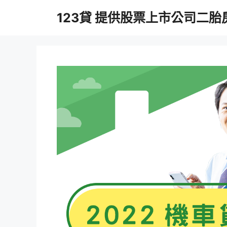
跳
123貸 提供股票上市公司二
至
主
要
內
容