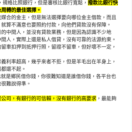
，規格比照銀行，但是審核比銀行寬鬆，
撥款比銀行快
急周轉的最佳選擇。
找媒合的金主，但是無法選擇要向哪位金主借款，而且
，就算不滿意也要照約付款，向他們貸款沒有保障。
目的中間人，並沒有貸款業務，但是因為認識不少地
中間人，實際上還是私人借貸，沒有可靠的法源約束。
的留車扣押到抵押行照，留證不留車，但好壞不一定，
思義利率超高，幾乎來者不拒，但是羊毛出在羊身上，
還都還不起。
也就是鄉民借你錢，你很難知道是誰借你錢，各平台也
也很難說得準。
資公司，有銀行的可信賴，沒有銀行的高要求
，最能夠