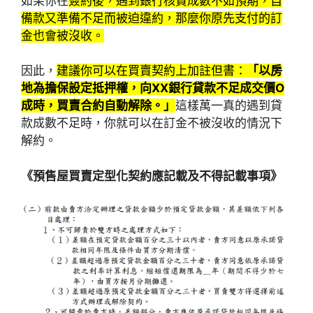
如果你在
簽約後，遇到銀行核貸成數不如預期，自
備款又準備不足而被迫違約，那麼你原先支付的訂
金也會被沒收。
因此，
建議你可以在買賣契約上加註但書：
「以房
地為擔保設定抵押權，向
XX
銀行貸款不足成交價O
成時，買賣合約自動解除。」
這樣萬一真的遇到貸
款成數不足時，你就可以在訂金不被沒收的情況下
解約。
《預售屋買賣定型化契約應記載及不得記載事項》