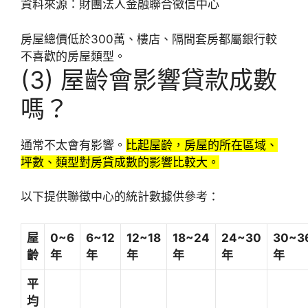
資料來源：財團法人金融聯合徵信中心
房屋總價低於300萬、樓店、隔間套房都屬銀行較
不喜歡的房屋類型。
(3) 屋齡會影響貸款成數
嗎？
通常不太會有影響。
比起屋齡，房屋的所在區域、
坪數、類型對房貸成數的影響比較大。
以下提供聯徵中心的統計數據供參考：
屋
0~6
6~12
12~18
18~24
24~30
30~3
齡
年
年
年
年
年
年
平
均