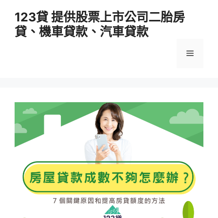
跳
123貸 提供股票上市公司二胎房
至
貸、機車貸款、汽車貸款
主
要
選
內
容
單