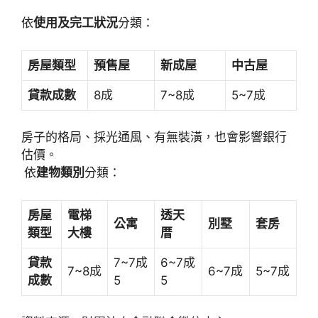
依
使用及完工狀況
分類：
房屋類型
預售屋
新成屋
中古屋
貸款成數
8成
7~8成
5~7成
房子的格局、採光通風、有無裝潢，也會影響銀行
估價。
依
建物類別
分類：
房屋
電梯
透天
公寓
別墅
套房
類型
大樓
厝
貸款
7~7成
6~7成
7~8成
6~7成
5~7成
成數
5
5