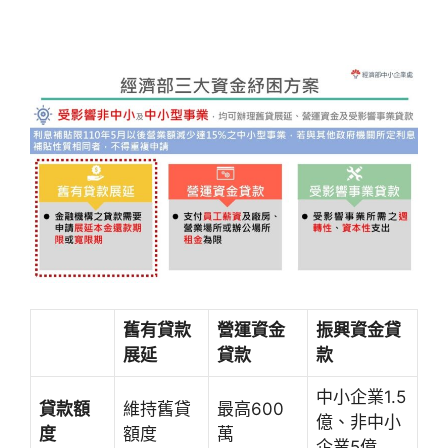
舊有貸款
營運資金
振興資金貸
展延
貸款
款
中小企業1.5
貸款額
維持舊貸
最高600
億、非中小
度
額度
萬
企業5億