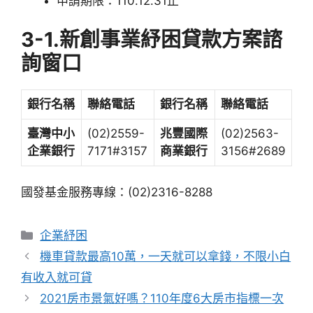
申請期限：110.12.31止
3-1.新創事業紓困貸款方案諮
詢窗口
銀行名稱
聯絡電話
銀行名稱
聯絡電話
臺灣中小
(02)2559-
兆豐國際
(02)2563-
企業銀行
7171#3157
商業銀行
3156#2689
國發基金服務專線：(02)2316-8288
分
企業紓困
類
機車貸款最高10萬，一天就可以拿錢，不限小白
有收入就可貸
2021房市景氣好嗎？110年度6大房市指標一次