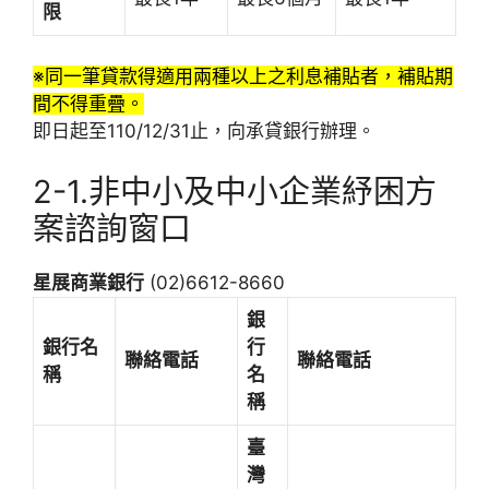
限
※同一筆貸款得適用兩種以上之利息補貼者，補貼期
間不得重疊。
即日起至110/12/31止，向承貸銀行辦理。
2-1.非中小及中小企業紓困方
案諮詢窗口
星展商業銀行
(02)6612-8660
銀
銀行名
行
聯絡電話
聯絡電話
稱
名
稱
臺
灣