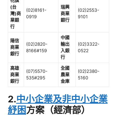
花旗
(
台
瑞興
(02)8161-
(02)2553-
灣)
商
商業
0919
9101
業銀
銀行
行
中國
陽信
(02)2820-
輸出
(02)3322-
商業
8166#159
入銀
0522
銀行
行
高雄
全國
(07)5570-
(02)2380-
商業
農業
535#295
5160
銀行
金庫
2.
中小企業及非中小企業
紓困
方案（經濟部）