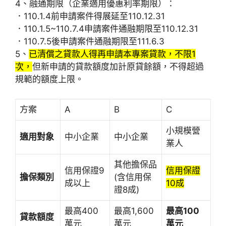
4、融通期限（企業適用優惠利率期限）：
．110.1.4前申請案件得展延至110.12.31
．110.1.5~110.7.4申請案件通融期限至110.12.31
．110.7.5後申請案件通融期限至111.6.3
5、
已清償之貸款人得再申請本專案貸款，不限1
次，
但新申請的貸款額度加計原貸餘額，不得超過
規範的額度上限。
方案
A
B
C
小規模營
適用對象
中小企業
中小企業
業人
其他擔保品
信用保證9
信用保證
擔保類別
(含信用保
成以上
10成
證8成)
最高400
最高1,600
最高100
貸款額度
萬元
萬元
萬元