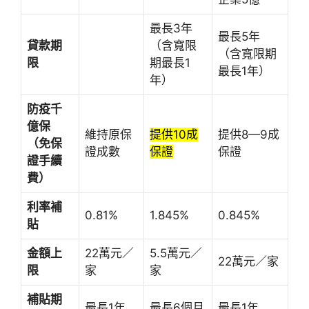
最長3年
最長5年
貸款期
（含寬限
（含寬限期
限
期最長1
最長1年）
年）
防疫千
億保
維持原保
提供10成
提供8—9成
（免保
證成數
保證
保證
證手續
費）
利率補
0.81%
1.845%
0.845%
貼
金額上
22萬元／
5.5萬元／
22萬元／家
限
家
家
補貼期
最長1年
最長6個月
最長1年