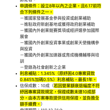
申請條件：設立8年以內之企業，且6.17前符
合下列條件之一。
－獲國家發展基金參與投資或創業補助
－進駐政府新創基地或獲得政府創業補助
－獲國內外創業競賽獎項或經評選參加國際
展會
－獲國內外創業投資事業或創業天使機構參
與投資
－獲國內外創業加速器或育成機構輔導與培
訓
－登錄為社會創新之企業
利息補貼：1.345%（原紓困4.0專案貸款
0.845%加碼0.5%）利息補貼，最長1年。
信保成數：10成（
若因營業額衰退幅度不符
紓困專案貸款規定，保證成數未達10成部
分，由本方案專款提供信用保證，並負擔全
額手續費。
）