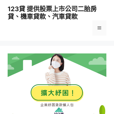
跳
123貸 提供股票上市公司二胎房
至
貸、機車貸款、汽車貸款
主
要
選
內
容
單