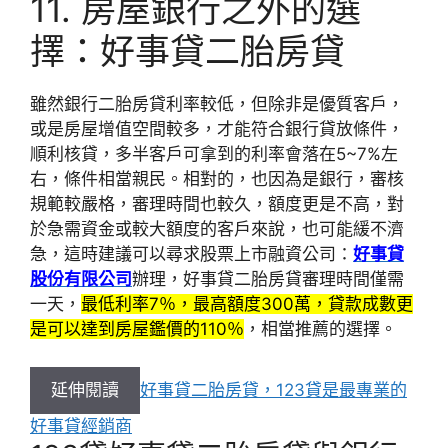
11. 房屋銀行之外的選
擇：好事貸二胎房貸
雖然銀行二胎房貸利率較低，但除非是優質客戶，
或是房屋增值空間較多，才能符合銀行貸放條件，
順利核貸，多半客戶可拿到的利率會落在5~7%左
右，條件相當親民。相對的，也因為是銀行，審核
規範較嚴格，審理時間也較久，額度更是不高，對
於急需資金或較大額度的客戶來說，也可能緩不濟
急，這時建議可以尋求股票上市融資公司：
好事貸
股份有限公司
辦理，好事貸二胎房貸審理時間僅需
一天，
最低利率7％，最高額度300萬，貸款成數更
是可以達到房屋鑑價的110％
，相當推薦的選擇。
延伸閱讀
好事貸二胎房貸，123貸是最專業的
好事貸經銷商