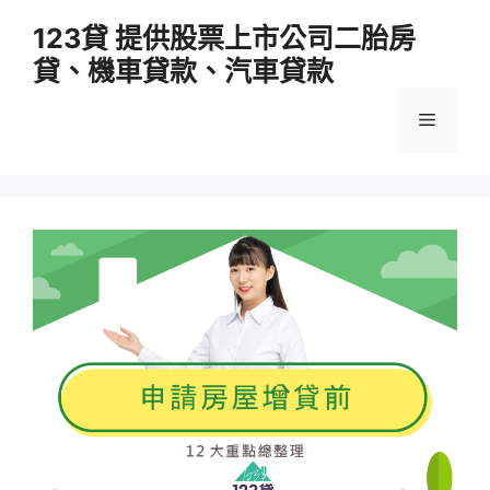
跳
123貸 提供股票上市公司二胎房
至
貸、機車貸款、汽車貸款
主
要
選
內
容
單