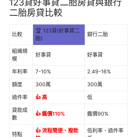
123貸好事貸二胎房貸與銀行
二胎房貸比較
🏆 123貸(好事貸二
比較
銀行二胎
胎)
組織規
好事貸
好事貸
模
年利率
7-10%
2.49-16%
額度
300萬
300萬
過件率
👍 高
低
貸款成
👍 鑑價110%
鑑價90%
數
👍 流程簡便、撥款
低利率、過件率
特點