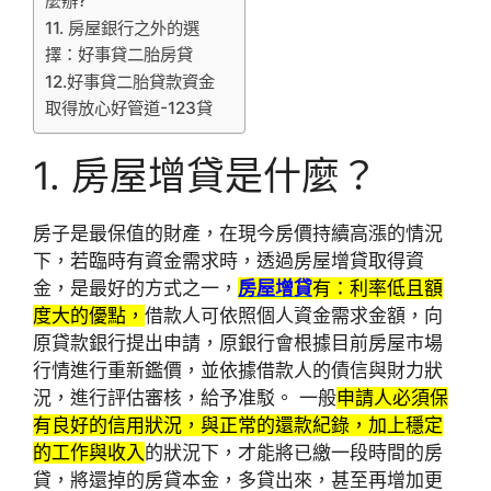
麼辦?
11. 房屋銀行之外的選
擇：好事貸二胎房貸
12.好事貸二胎貸款資金
取得放心好管道-123貸
1. 房屋增貸是什麼？
房子是最保值的財產，在現今房價持續高漲的情況
下，若臨時有資金需求時，透過房屋增貸取得資
金，是最好的方式之一，
房屋增貸
有：利率低且額
度大的優點，
借款人可依照個人資金需求金額，向
原貸款銀行提出申請，原銀行會根據目前房屋市場
行情進行重新鑑價，並依據借款人的債信與財力狀
況，進行評估審核，給予准駁。 一般
申請人必須保
有良好的信用狀況，與正常的還款紀錄，加上穩定
的工作與收入
的狀況下，才能將已繳一段時間的房
貸，將還掉的房貸本金，多貸出來，甚至再增加更