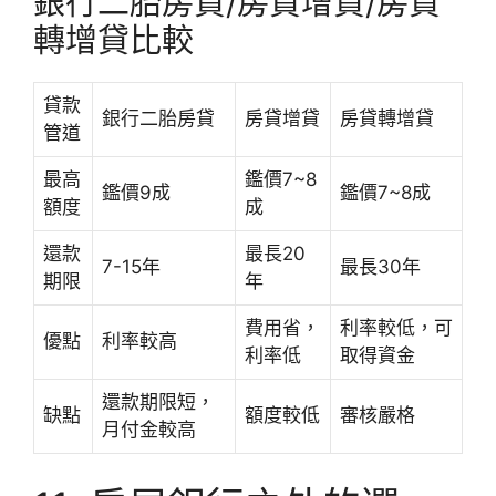
銀行二胎房貸/房貸增貸/房貸
轉增貸比較
貸款
銀行二胎房貸
房貸增貸
房貸轉增貸
管道
最高
鑑價7~8
鑑價9成
鑑價7~8成
額度
成
還款
最長20
7-15年
最長30年
期限
年
費用省，
利率較低，可
優點
利率較高
利率低
取得資金
還款期限短，
缺點
額度較低
審核嚴格
月付金較高