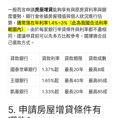
一般而言申請
房屋增貸
能夠享有與原房貸利率與額
度優勢，銀行會依據房屋殘值與個人狀況進行估
算，
通常落在年利率1.4%~3%（此為我國合法利率
範圍內）
，由於每家銀行申貸條件與利率都不盡相
同，建議申貸前可以先多方比較參考，選擇適合自
己還款方式。
貸款銀行
貸款利率
貸款期限
貸款成數
國泰世華銀行
1.37%起
最長20年
最高8成
王道銀行
1.65%起
最長40年
最高85成
凱基銀行
1.33%起
最長20年
最高85成
5. 申請房屋增貸條件有