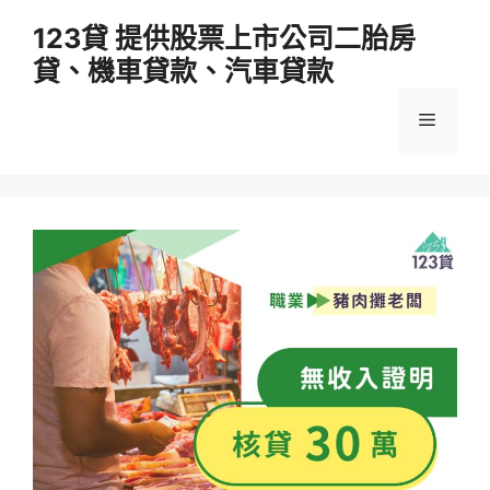
跳
123貸 提供股票上市公司二胎房
至
貸、機車貸款、汽車貸款
主
要
選
內
容
單