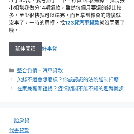
准了30萬，我考慮了一下，打算1年就還掉，就請張
小姐幫我做分14期還款，雖然每個月要還的錢比較
多，至少很快就可以還完，而且拿到標會的錢後就
沒事了，一時的周轉，找
123貸汽車貸款
就沒問題了
啦。
延伸閱讀
好事貸
分
整合負債
、
汽車貸款
類
欠錢不還會怎麼樣？你該認識的法院強制扣薪
在家兼職哪裡找？疫情期間不能不知的週轉撇步
二胎房貸
代書貸款