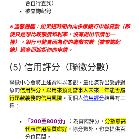
會自行查詢）
被查詢紀錄
※溫馨提醒：如果短時間內向多家銀行申辦貸款（即
便只是想比較額度和利率，沒有提出申請也一
樣），銀行可能會因為你的聯徵次數（被查詢紀
錄）過多而婉拒你的申請。
(5) 信用評分（聯徵分數）
聯徵中心會將上述資料以客觀、量化演算出受評對
象的
信用評分，以用來預測當事人未來一年能否履
行還款義務的信用風險
。而個人
信用評分
結果有三
種：
「200至800分
」
：為實際評分，
分數愈高
代表信用品質愈好
，除分數外，也會提供百
分位區間。