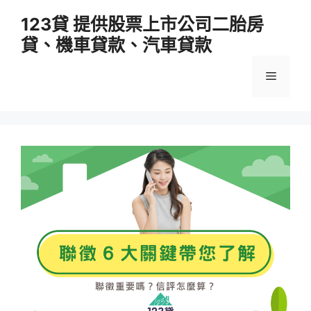
跳
123貸 提供股票上市公司二胎房
至
貸、機車貸款、汽車貸款
主
要
選
內
容
單