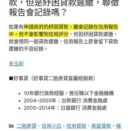
款，但是紓困貸款遲繳，聯徵
報告會記錄嗎？
如果有
申請政府的紓困貸款，雖會記錄在信用報告
中，但不會影響到信用評分
，但若紓困貸款遲繳，
就會視同一般貸款遲繳，信用報告上即會留下貸款
遲繳的不良紀錄。
余玉莉
■好事貸（好事貸二胎房貸直屬經銷商）
10年銀行放款經驗，曾任職以下金融機構
2004~2005年：台新銀行 消費金融處
2005~2014年：日盛銀行 消費金融處
分
二胎房貸
、
信用小白
、
信用貸款
、
房屋貸款
、
機