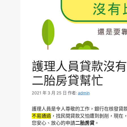
護理人員貸款沒有
二胎房貸幫忙
2021 年 3 月 25 日
作者:
admin
護理人員是令人尊敬的工作，銀行在核發貸
不易通過
，找民間貸款又怕遭到剝削，現在，
您安心、放心的申請
二胎房貸
。