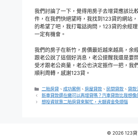
我們討論了一下，覺得用房子去增貸應該比
件，在我們快絕望時，我找到123貸的網站
的希望了吧，我打電話詢問，123貸的余經
一定有機會。
我們的房子在新竹，房價最近越來越高，余經
跟老公說了這個好消息，老公提醒我還是要
受才跟老公商量，老公也決定振作一把，我們
順利周轉，感謝123貸。
分
二胎房貸
、
成功案例
、
房屋貸款
、
民間貸款
、
貸款
類
新車貸款還在繳可以再增貸嗎？汽車貸款比我想像
想投資就靠二胎房貸來幫忙，大額資金免煩惱
© 2026 