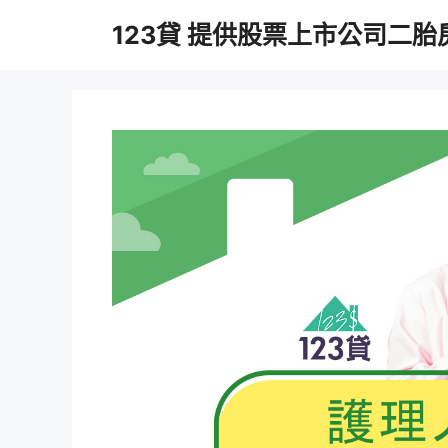
跳
123貸 提供股票上市公司二
至
主
要
內
容