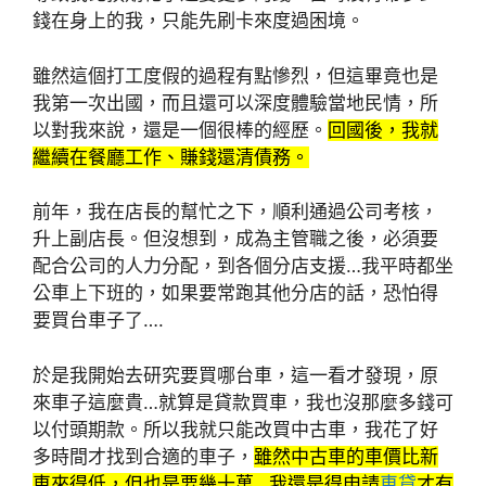
錢在身上的我，只能先刷卡來度過困境。
雖然這個打工度假的過程有點慘烈，但這畢竟也是
我第一次出國，而且還可以深度體驗當地民情，所
以對我來說，還是一個很棒的經歷。
回國後，我就
繼續在餐廳工作、賺錢還清債務。
前年，我在店長的幫忙之下，順利通過公司考核，
升上副店長。但沒想到，成為主管職之後，必須要
配合公司的人力分配，到各個分店支援…我平時都坐
公車上下班的，如果要常跑其他分店的話，恐怕得
要買台車子了….
於是我開始去研究要買哪台車，這一看才發現，原
來車子這麼貴…就算是貸款買車，我也沒那麼多錢可
以付頭期款。所以我就只能改買中古車，我花了好
多時間才找到合適的車子，
雖然中古車的車價比新
車來得低，但也是要幾十萬…我還是得申請
車貸
才有