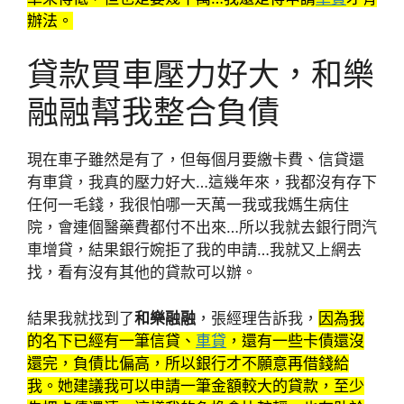
辦法。
貸款買車壓力好大，和樂
融融幫我整合負債
現在車子雖然是有了，但每個月要繳卡費、信貸還
有車貸，我真的壓力好大…這幾年來，我都沒有存下
任何一毛錢，我很怕哪一天萬一我或我媽生病住
院，會連個醫藥費都付不出來…所以我就去銀行問汽
車增貸，結果銀行婉拒了我的申請…我就又上網去
找，看有沒有其他的貸款可以辦。
結果我就找到了
和樂融融
，張經理告訴我，
因為我
的名下已經有一筆信貸、
車貸
，還有一些卡債還沒
還完，負債比偏高，所以銀行才不願意再借錢給
我。她建議我可以申請一筆金額較大的貸款，至少