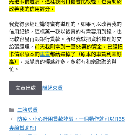
先把卡債還清，這樣我的負擔會比較輕，也有助於
改善我的信用評分。
我覺得張經理講得蠻有道理的，如果可以改善我的
信用紀錄，這樣萬一我以後真的有需要用到錢，也
比較容易再跟銀行貸款。所以我就把資料整理好交
給張經理，
前天我剛拿到一筆85萬的資金，已經把
卡債跟原本的
車貸
都給還掉了（原本的車貸利率好
高）
，感覺真的輕鬆許多，多虧有和樂融融的幫
忙。
文章出處
貓起來貸
分
二胎房貸
類
防疫、小心紓困貸款詐騙，一個動作就可以!165
專線幫助您!