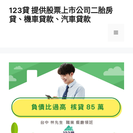
跳
123貸 提供股票上市公司二胎房
至
貸、機車貸款、汽車貸款
主
要
選
內
容
單