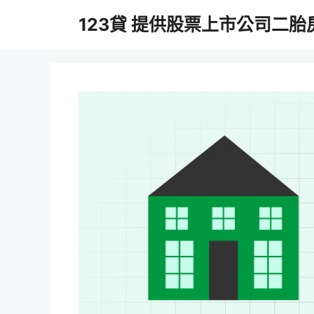
跳
123貸 提供股票上市公司二
至
主
要
內
容