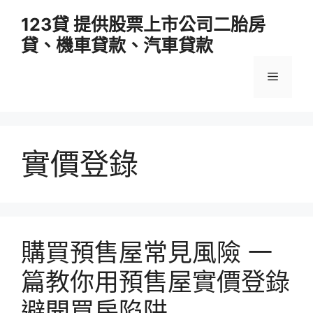
跳
123貸 提供股票上市公司二胎房
至
貸、機車貸款、汽車貸款
主
要
選
內
容
單
實價登錄
購買預售屋常見風險 一
篇教你用預售屋實價登錄
避開買房陷阱