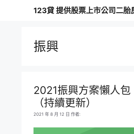
跳
123貸 提供股票上市公司二
至
主
要
內
容
振興
2021振興方案懶人
（持續更新）
2021 年 8 月 12 日
作者: