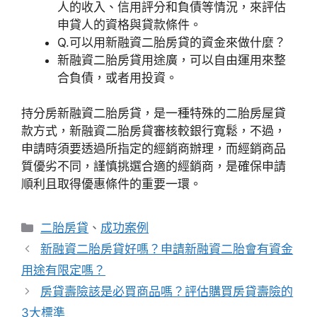
人的收入、信用評分和負債等情況，來評估
申貸人的資格與貸款條件。
Q.可以用新融資二胎房貸的資金來做什麼？
新融資二胎房貸用途廣，可以自由運用來整
合負債，或者用投資。
持分房新融資二胎房貸，是一種特殊的二胎房屋貸
款方式，新融資二胎房貸審核較銀行寬鬆，不過，
申請時須要透過所指定的經銷商辦理，而經銷商品
質優劣不同，謹慎挑選合適的經銷商，是確保申請
順利且取得優惠條件的重要一環。
分
二胎房貸
、
成功案例
類
新融資二胎房貸好嗎？申請新融資二胎會有資金
用途有限定嗎？
房貸壽險該是必買商品嗎？評估購買房貸壽險的
3大標準