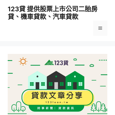
跳
123貸 提供股票上市公司二胎房
至
貸、機車貸款、汽車貸款
主
要
選
內
容
單