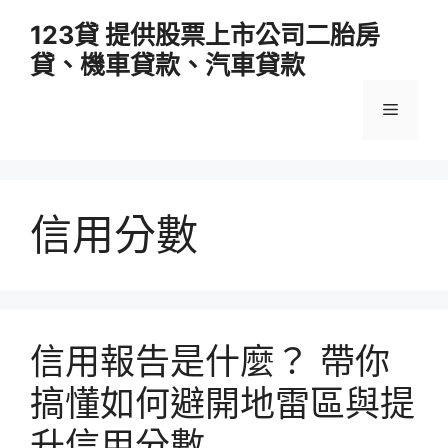
跳
123貸 提供股票上市公司二胎房
至
貸、機車貸款、汽車貸款
主
要
選
內
容
單
信用分數
信用報告是什麼？ 帶你
搞懂如何避開地雷區與提
升信用分數