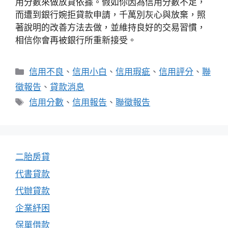
用分數來做放貸依據。假如你因為信用分數不足，
而遭到銀行婉拒貸款申請，千萬別灰心與放棄，照
著說明的改善方法去做，並維持良好的交易習慣，
相信你會再被銀行所重新接受。
分
信用不良
、
信用小白
、
信用瑕疵
、
信用評分
、
聯
類
徵報告
、
貸款消息
標
信用分數
、
信用報告
、
聯徵報告
籤
二胎房貸
代書貸款
代辦貸款
企業紓困
保單借款