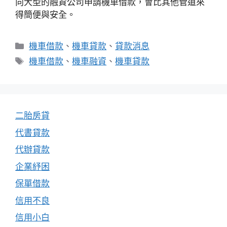
向大型的融資公司申請機車借款，會比其他管道來
得簡便與安全。
分
機車借款
、
機車貸款
、
貸款消息
類
標
機車借款
、
機車融資
、
機車貸款
籤
二胎房貸
代書貸款
代辦貸款
企業紓困
保單借款
信用不良
信用小白