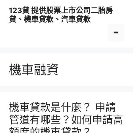
跳
123貸 提供股票上市公司二胎房
至
貸、機車貸款、汽車貸款
主
要
選
內
容
單
機車融資
機車貸款是什麼？ 申請
管道有哪些？如何申請高
額度的機車貸款？