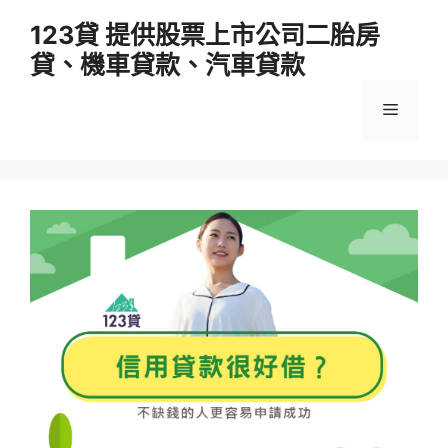
跳
123貸 提供股票上市公司二胎房
至
貸、機車貸款、汽車貸款
主
要
選
內
容
單