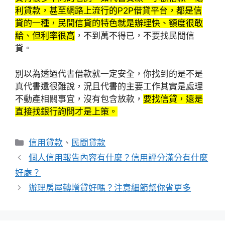
利貸款，甚至網路上流行的P2P借貸平台，都是信
貸的一種，民間信貸的特色就是辦理快、額度很敢
給、但利率很高
，不到萬不得已，不要找民間信
貸。
別以為透過代書借款就一定安全，你找到的是不是
真代書還很難說，況且代書的主要工作其實是處理
不動產相關事宜，沒有包含放款，
要找信貸，還是
直接找銀行詢問才是上策。
分
信用貸款
、
民間貸款
類
個人信用報告內容有什麼？信用評分滿分有什麼
好處？
辦理房屋轉增貸好嗎？注意細節幫你省更多