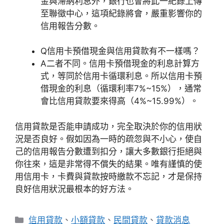
金與滯納利息外，銀行也會將此一紀錄上傳
至聯徵中心，這項紀錄將會，嚴重影響你的
信用報告分數。
Q
信用卡預借現金與信用貸款有不一樣嗎？
A
二者不同。信用卡預借現金的利息計算方
式，等同於信用卡循環利息。所以信用卡預
借現金的利息（循環利率7%~15%），通常
會比信用貸款要來得高（4%~15.99%）。
信用貸款是否能申請成功，完全取決於你的信用狀
況是否良好。假如因為一時的疏忽與不小心，使自
己的信用報告分數遭到扣分，讓大多數銀行拒絕與
你往來，這是非常得不償失的結果。唯有謹慎的使
用信用卡，卡費與貸款按時繳款不忘記，才是保持
良好信用狀況最根本的好方法。
分
信用貸款
、
小額貸款
、
民間貸款
、
貸款消息