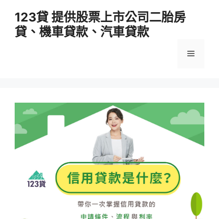
跳
123貸 提供股票上市公司二胎房
至
貸、機車貸款、汽車貸款
主
要
選
內
容
單