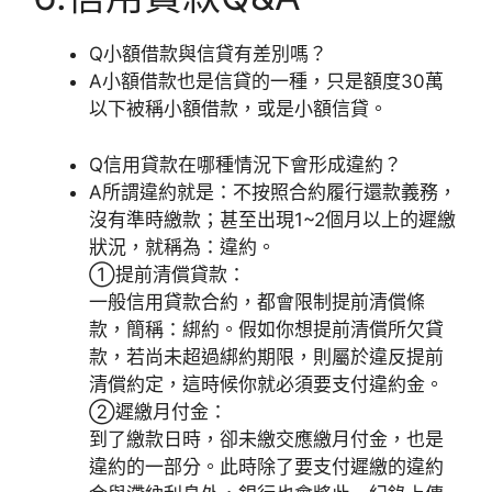
Q
小額借款與信貸有差別嗎？
A
小額借款也是信貸的一種，只是額度30萬
以下被稱小額借款，或是小額信貸。
Q
信用貸款在哪種情況下會形成違約？
A
所謂違約就是：不按照合約履行還款義務，
沒有準時繳款；甚至出現1~2個月以上的遲繳
狀況，就稱為：違約。
①提前清償貸款：
一般信用貸款合約，都會限制提前清償條
款，簡稱：綁約。假如你想提前清償所欠貸
款，若尚未超過綁約期限，則屬於違反提前
清償約定，這時候你就必須要支付違約金。
②遲繳月付金：
到了繳款日時，卻未繳交應繳月付金，也是
違約的一部分。此時除了要支付遲繳的違約