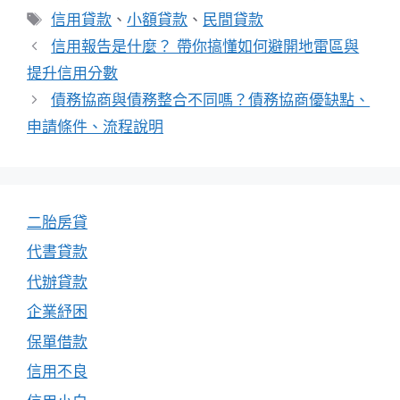
類
標
信用貸款
、
小額貸款
、
民間貸款
籤
信用報告是什麼？ 帶你搞懂如何避開地雷區與
提升信用分數
債務協商與債務整合不同嗎？債務協商優缺點、
申請條件、流程說明
二胎房貸
代書貸款
代辦貸款
企業紓困
保單借款
信用不良