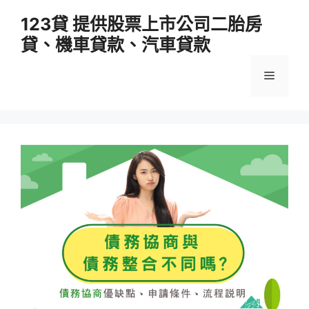
跳
123貸 提供股票上市公司二胎房
至
貸、機車貸款、汽車貸款
主
要
選
內
容
單