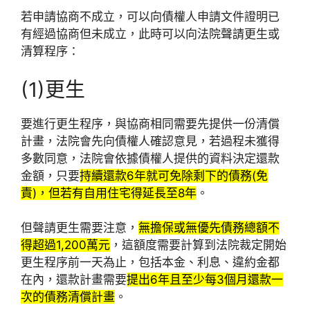
若申請協商不成立，可以向債權人申請文件證明已
有經過協商但未成立，此時可以向法院聲請更生或
清算程序：
(1)更生
要進行更生程序，與協商相同需要先提供一份清償
計畫，法院會先向債權人確認意見，若過程未獲得
多數同意，法院會依據債權人提供的資料決定還款
金額，只要
持續還款6年就可免除剩下的債務(免
責)，但若有自用住宅得延長至8年
。
但聲請更生需要注意，
無擔保或無優先債務總額不
得超過1,200萬元
，這額度需要計算到法院裁定開始
更生程序前一天為止，包括本金、利息、違約金都
在內，還款計畫需要
提出6年且至少每3個月還款一
次的債務清償計畫
。