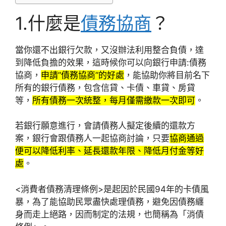
1.什麼是
債務協商
？
當你還不出銀行欠款，又沒辦法利用整合負債，達
到降低負擔的效果，這時候你可以向銀行申請:債務
協商，
申請”債務協商”的好處
，能協助你將目前名下
所有的銀行債務，包含信貸、卡債、車貸、房貸
等，
所有債務一次統整，每月僅需繳款一次即可
。
若銀行願意進行，會請債務人擬定後續的還款方
案，銀行會跟債務人一起協商討論，只要
協商通過
便可以降低利率、延長還款年限、降低月付金等好
處
。
<消費者債務清理條例>是起因於民國94年的卡債風
暴，為了能協助民眾盡快處理債務，避免因債務纏
身而走上絕路，因而制定的法規，也簡稱為「消債