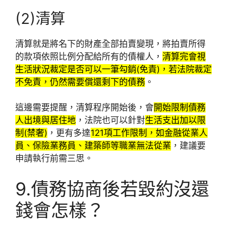
(2)清算
清算就是將名下的財產全部拍賣變現，將拍賣所得
的款項依照比例分配給所有的債權人，
清算完會視
生活狀況裁定是否可以一筆勾銷(免責)，若法院裁定
不免責，仍然需要償還剩下的債務
。
這邊需要提醒，清算程序開始後，會
開始限制債務
人出境與居住地
，法院也可以針對
生活支出加以限
制(禁奢)
，更有多達
121項工作限制，如金融從業人
員、保險業務員、建築師等職業無法從業
，建議要
申請執行前需三思。
9.債務協商後若毀約沒還
錢會怎樣？