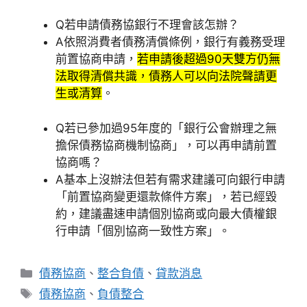
Q
若申請債務協銀行不理會該怎辦？
A
依照消費者債務清償條例，銀行有義務受理
前置協商申請，
若申請後超過90天雙方仍無
法取得清償共識，債務人可以向法院聲請更
生或清算
。
Q
若已參加過95年度的「銀行公會辦理之無
擔保債務協商機制協商」，可以再申請前置
協商嗎？
A
基本上沒辦法但若有需求建議可向銀行申請
「前置協商變更還款條件方案」，若已經毀
約，建議盡速申請個別協商或向最大債權銀
行申請「個別協商一致性方案」。
分
債務協商
、
整合負債
、
貸款消息
類
標
債務協商
、
負債整合