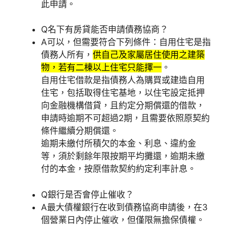
此申請。
Q
名下有房貸能否申請債務協商？
A
可以，但需要符合下列條件：自用住宅是指
債務人所有，
供自己及家屬居住使用之建築
物，若有二棟以上住宅只能擇一
。
自用住宅借款是指債務人為購買或建造自用
住宅，包括取得住宅基地，以住宅設定抵押
向金融機構借貸，且約定分期償還的借款，
申請時逾期不可超過2期，且需要依照原契約
條件繼續分期償還。
逾期未繳付所積欠的本金、利息、違約金
等，須於剩餘年限按期平均攤還，逾期未繳
付的本金，按原借款契約約定利率計息。
Q
銀行是否會停止催收？
A
最大債權銀行在收到債務協商申請後，在3
個營業日內停止催收，但僅限無擔保債權。