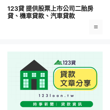
跳
123貸 提供股票上市公司二胎房
至
貸、機車貸款、汽車貸款
主
要
選
內
容
單