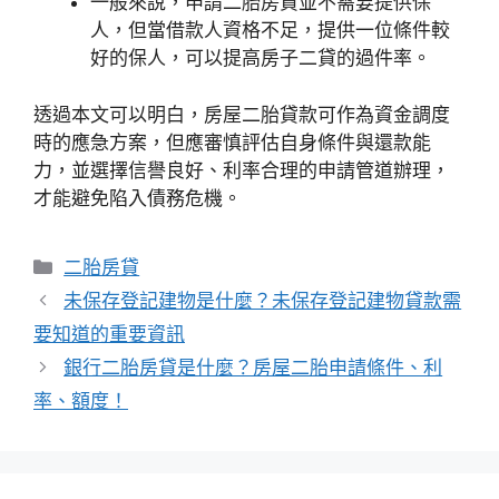
一般來說，申請二胎房貸並不需要提供保
人，但當借款人資格不足，提供一位條件較
好的保人，可以提高房子二貸的過件率。
透過本文可以明白，房屋二胎貸款可作為資金調度
時的應急方案，但應審慎評估自身條件與還款能
力，並選擇信譽良好、利率合理的申請管道辦理，
才能避免陷入債務危機。
分
二胎房貸
類
未保存登記建物是什麼？未保存登記建物貸款需
要知道的重要資訊
銀行二胎房貸是什麼？房屋二胎申請條件、利
率、額度！