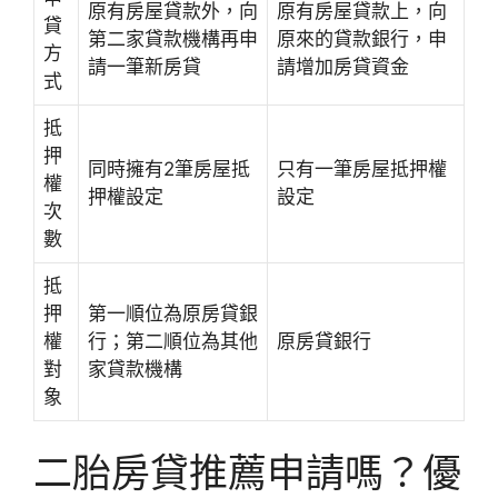
原有房屋貸款外，向
原有房屋貸款上，向
貸
第二家貸款機構再申
原來的貸款銀行，申
方
請一筆新房貸
請增加房貸資金
式
抵
押
同時擁有2筆房屋抵
只有一筆房屋抵押權
權
押權設定
設定
次
數
抵
押
第一順位為原房貸銀
權
行；第二順位為其他
原房貸銀行
對
家貸款機構
象
二胎房貸推薦申請嗎？優