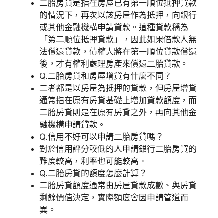
二胎房貸是指在房屋已有第一順位抵押貸款
的情況下，再次以該房屋作為抵押，向銀行
或其他金融機構申請貸款。這種貸款稱為
「第二順位抵押貸款」，因此如果借款人無
法償還貸款，債權人將在第一順位貸款償還
後，才有權利處理房產來償還二胎貸款。
Q.二胎房貸和房屋增貸有什麼不同？
二者都是以房屋為抵押的貸款，但房屋增貸
通常指在原有房貸基礎上增加貸款額度，而
二胎房貸則是在原有房貸之外，再向其他金
融機構申請貸款。
Q.信用不好可以申請二胎房貸嗎？
對於信用評分較低的人申請銀行二胎房貸的
難度較高，利率也可能較高。
Q.二胎房貸的額度怎麼計算？
二胎房貸額度通常由房屋貸款成數、與房貸
剩餘價值決定，實際額度會因申請管道而
異。