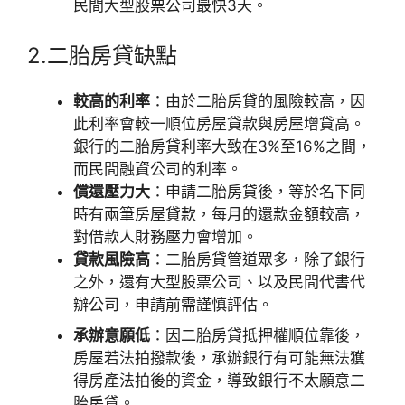
民間大型股票公司最快3天。
2.二胎房貸缺點
較高的利率
：由於二胎房貸的風險較高，因
此利率會較一順位房屋貸款與房屋增貸高。
銀行的二胎房貸利率大致在3%至16%之間，
而民間融資公司的利率。
償還壓力大
：申請二胎房貸後，等於名下同
時有兩筆房屋貸款，每月的還款金額較高，
對借款人財務壓力會增加。
貸款風險高
：二胎房貸管道眾多，除了銀行
之外，還有大型股票公司、以及民間代書代
辦公司，申請前需謹慎評估。
承辦意願低
：因二胎房貸抵押權順位靠後，
房屋若法拍撥款後，承辦銀行有可能無法獲
得房產法拍後的資金，導致銀行不太願意二
胎房貸。