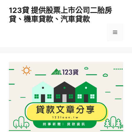
跳
123貸 提供股票上市公司二胎房
至
貸、機車貸款、汽車貸款
主
要
選
內
容
單