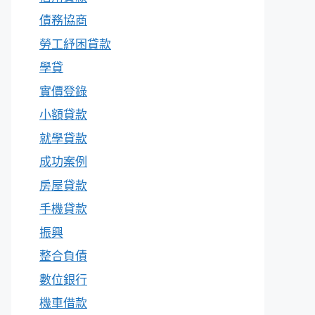
債務協商
勞工紓困貸款
學貸
實價登錄
小額貸款
就學貸款
成功案例
房屋貸款
手機貸款
振興
整合負債
數位銀行
機車借款