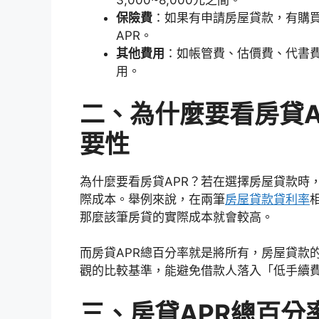
3,000~8,000元之間。
保險費
：如果有申請房屋貸款，有購
APR。
其他費用
：如帳管費、估價費、代書
用。
二、為什麼要看房貸A
要性
為什麼要看房貸APR？若在選擇房屋貸款時
際成本。舉例來說，在兩筆
房屋貸款貸利率
那麼該筆房貸的實際成本就會較高。
而房貸APR總百分率就是將所有，房屋貸款
觀的比較基準，能避免借款人落入「低手續
三、房貸APR總百分