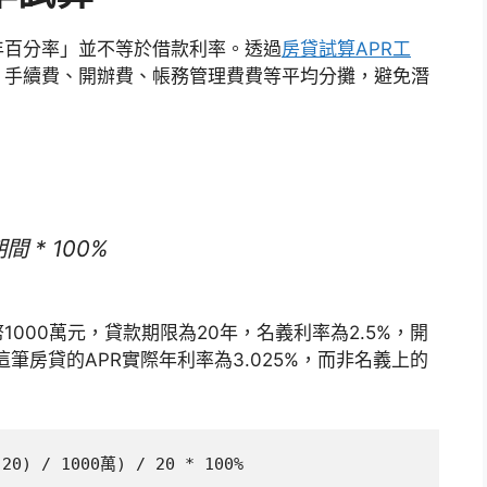
年百分率」並不等於借款利率。透過
房貸試算APR工
、手續費、開辦費、帳務管理費費等平均分攤，避免潛
間 * 100%
000萬元，貸款期限為20年，名義利率為2.5%，開
筆房貸的APR實際年利率為3.025%，而非名義上的
20) / 1000萬) / 20 * 100%
