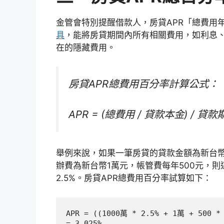
金管會特別提醒借款人，房貸APR「總費用
具
，能將房貸期間內所有相關費用，如利息
在的隱藏費用。
房貸APR總費用百分率計算公式：
APR = (總費用 / 貸款本金) / 貸款期
舉例來說，如果一筆房貸的貸款金額為新台幣1
辦費為新台幣1萬元，帳管費每年500元，則這
2.5%。房貸APR總費用百分率試算如下：
APR = ((1000萬 * 2.5% + 1萬 + 500 * 
= 3.025%