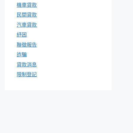
機車貸款
民間貸款
汽車貸款
紓困
聯徵報告
詐騙
貸款消息
限制登記