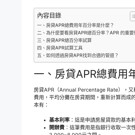
內容目錄
一、房貸APR總費用年百分率是什麼？
二、為什麼要看房貸APR總百分率？APR 的重要
三、房貸APR總百分率試算
四、房貸APR試算工具
五、如何透過房貸APR找到合適的管道？
一、房貸APR
總費用
房貸APR（Annual Percentage R
費用，平均分攤在房貸期間，重新計算而成的
本有：
基本利率
：這是申請房屋貸款的基本利率
開辦費
：這筆費用是指銀行收取一次