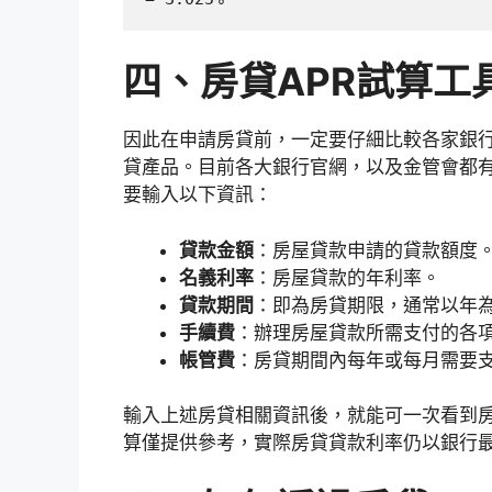
四、房貸APR試算工
因此在申請房貸前，一定要仔細比較各家銀行
貸產品。目前各大銀行官網，以及金管會都有
要輸入以下資訊：
貸款金額
：房屋貸款申請的貸款額度
名義利率
：房屋貸款的年利率。
貸款期間
：即為房貸期限，通常以年
手續費
：辦理房屋貸款所需支付的各
帳管費
：房貸期間內每年或每月需要
輸入上述房貸相關資訊後，就能可一次看到房
算僅提供參考，實際房貸貸款利率仍以銀行