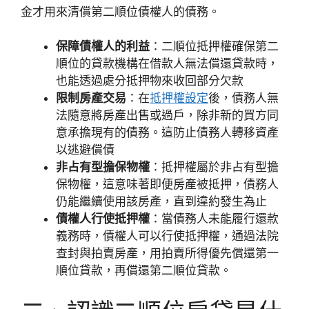
金才用來清償第二順位債權人的債務。
保障債權人的利益
：二順位抵押權確保第二
順位的貸款機構在借款人無法償還貸款時，
也能透過處分抵押物來收回部分欠款
限制房產交易
：在
抵押權設定
後，債務人無
法隨意將房產出售或過戶，除非新的買方同
意承擔現有的債務。這防止債務人轉移資產
以逃避償債
非占有型擔保物權
：抵押權屬於非占有型擔
保物權，這意味著即便房產被抵押，債務人
仍能繼續使用該房產，直到違約發生為止
債權人行使抵押權
：當債務人未能履行還款
義務時，債權人可以行使抵押權，通過法院
查封與拍賣房產，用拍賣所得優先償還第一
順位貸款，再償還第二順位貸款。