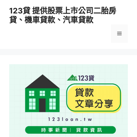
跳
123貸 提供股票上市公司二胎房
至
貸、機車貸款、汽車貸款
主
要
選
內
容
單