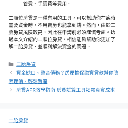
管費、手續費等費用。
二順位房貸是一種有用的工具，可以幫助你在臨時
需要資金時，不用賣房也能拿到錢。然而，由於二
胎房貸風險較高，因此在申請前必須謹慎考慮。透
過本文介紹的二順位房貸，相信能夠幫助你更加了
解二胎房貸，並順利解決資金的問題。
分
二胎房貸
類
資金缺口、整合債務？房屋擔保融資貸款幫你聰
明理債、輕鬆置產
房貸APR教學指南 房貸試算工具揭露真實成本
二胎房貸