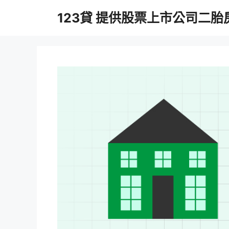
跳
123貸 提供股票上市公司二
至
主
要
內
容