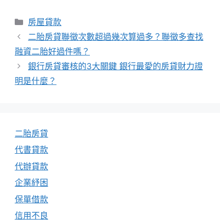
分
房屋貸款
類
二胎房貸聯徵次數超過幾次算過多？聯徵多查找
融資二胎好過件嗎？
銀行房貸審核的3大關鍵 銀行最愛的房貸財力證
明是什麼？
二胎房貸
代書貸款
代辦貸款
企業紓困
保單借款
信用不良