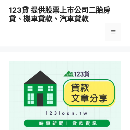
跳
123貸 提供股票上市公司二胎房
至
貸、機車貸款、汽車貸款
主
要
選
內
容
單