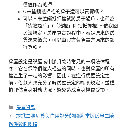
價值作為抵押。
Q
未塗銷抵押權的房子還可以買賣嗎？
可以。未塗銷抵押權就將房子過戶，也稱為
「揹胎過戶」(「胎權」即指抵押權)。依我國
民法規定，房屋買賣過程中，若是原來的房
貸還未繳完，可以由買方背負賣方原來的銀
行貸款。
房屋設定是購屋或申辦貸款時常見的一項法律程
序，它在保障債權人權益的同時，也對房屋的所有
權產生了一定的影響。因此，在進行房屋設定之
前，借款人應充分了解房屋設定的相關規定，並謹
慎評估自身財務狀況，避免造成自身權益受損。
分
房屋貸款
類
認識二胎房貸與信用評分的關係 掌握房屋二胎
過件致勝關鍵