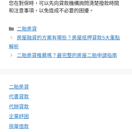
您在對保時，可以先向貸款機構詢問清楚撥款時間
和注意事項，以免造成不必要的困擾。
分
二胎房貸
類
房屋融資的方案有哪些？房屋抵押貸款5大重點
解析
二胎房貸推薦嗎？最完整的房屋二胎申請指南
二胎房貸
代書貸款
代辦貸款
企業紓困
保單借款