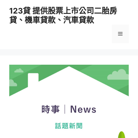
跳
123貸 提供股票上市公司二胎房
至
貸、機車貸款、汽車貸款
主
要
選
內
容
單