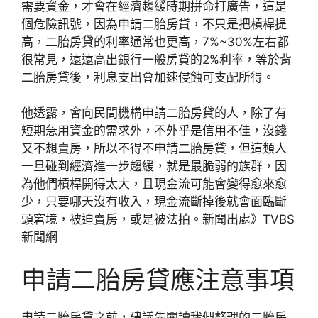
需要資金，才會在經濟趨緩時期拼命打廣告，這是
個危險訊號，因為申請二胎房貸，不只是把槓桿提
高，二胎房貸的利率通常也更高，7%~30%左右都
很常見，遠遠高出銀行一般房貸的2%利率，等於背
二胎房貸後，利息支出會加速侵蝕可支配所得。
他透露，會向民間機構申請二胎房貸的人，除了有
短期急用資金的需求外，不外乎是信用不佳，沒錢
又不想賣房，所以不得不申請二胎房貸，但這類人
一旦碰到經濟進一步趨緩，就是最脆弱的族群，因
為他們槓桿開得太大，且現金流可能會變得愈來愈
少，只要哪天沒有收入，現金流斷掉後就會面臨斷
頭窘境，被迫賣房，或是被法拍。新聞出處》TVBS
新聞網
申請二胎房貸應注意事項
申請二胎房貸之前，建議先閱讀我們整理的二胎房