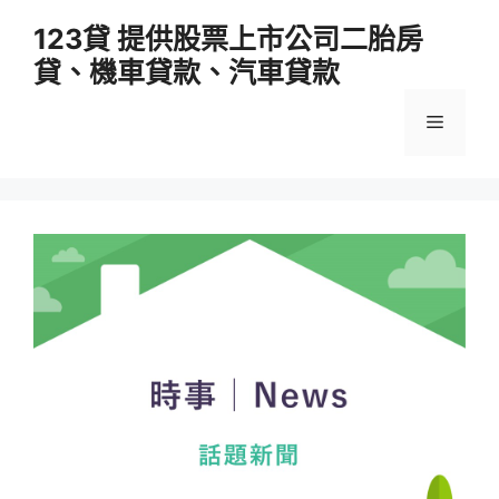
跳
123貸 提供股票上市公司二胎房
至
貸、機車貸款、汽車貸款
主
要
選
內
容
單