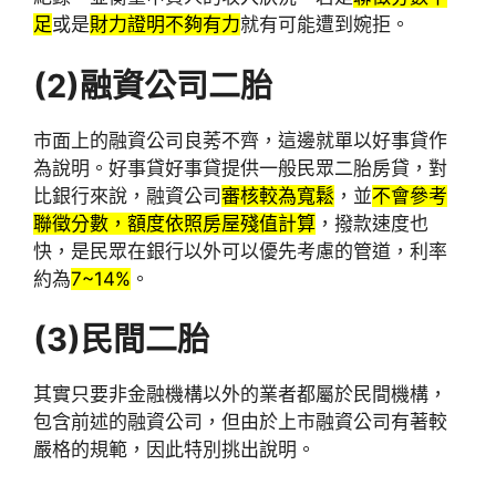
足
或是
財力證明不夠有力
就有可能遭到婉拒。
(2)
融資公司二胎
市面上的融資公司良莠不齊，這邊就單以好事貸作
為說明。好事貸好事貸提供一般民眾二胎房貸，對
比銀行來說，融資公司
審核較為寬鬆
，並
不會參考
聯徵分數，額度依照房屋殘值計算
，撥款速度也
快，是民眾在銀行以外可以優先考慮的管道，利率
約為
7~14%
。
(3)
民間二胎
其實只要非金融機構以外的業者都屬於民間機構，
包含前述的融資公司，但由於上市融資公司有著較
嚴格的規範，因此特別挑出說明。