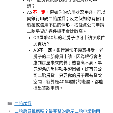
請？
A2
不一定
。假如你的信用狀況良好，可以
向銀行申請二胎房貸；反之假如你有信用
瑕疵或信用不良的情形，找融資公司申請
二胎房貸的過件機率會比較高。
Q3
屋齡40年的老房子也可申請次順位
房貸嗎？
A3
不一定
。銀行通常不願意接受，老
房子的二胎房貸申請，因為銀行會考
慮到房屋未來的轉手機會高不高，畢
竟越舊的房屋轉手越困難。好事貸公
司二胎房貸，只要你的房子還有貸款
空間，就算是40年屋齡的老屋，都能
提出貸款申請。
分
二胎房貸
類
二胎房貸推薦嗎？最完整的房屋二胎申請指南