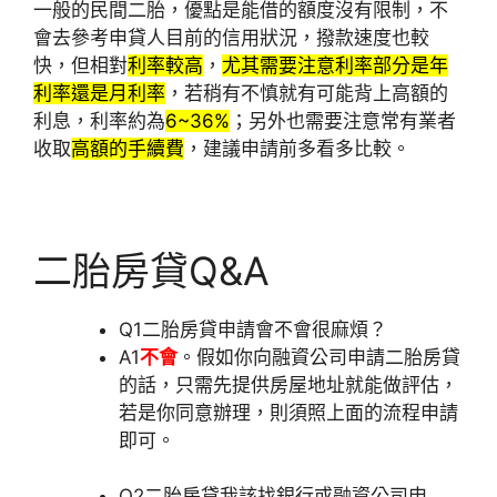
一般的民間二胎，優點是能借的額度沒有限制，不
會去參考申貸人目前的信用狀況，撥款速度也較
快，但相對
利率較高
，
尤其需要注意利率部分是年
利率還是月利率
，若稍有不慎就有可能背上高額的
利息，利率約為
6~36%
；另外也需要注意常有業者
收取
高額的手續費
，建議申請前多看多比較。
二胎房貸Q&A
Q1
二胎房貸申請會不會很麻煩？
A1
不會
。假如你向融資公司申請二胎房貸
的話，只需先提供房屋地址就能做評估，
若是你同意辦理，則須照上面的流程申請
即可。
Q2
二胎房貸我該找銀行或融資公司申