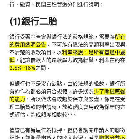
行、融資、民間三種管道分別進行說明：
(1)
銀行二胎
銀行受著金管會與銀行法的嚴格規範，需要將
所有
的費用透明公告
，不可能有違法的高額利率出現與
不清楚的收款項目，以
利率來說，是所有管道中最
低
，能讓借款人的還款壓力較為輕鬆，利率在約在
3.5%~16%
之間。
但銀行也不是沒有缺點，由於法規的緣故，銀行所
有的作為都必須符合規範，許多狀況
少了隨機應變
的能力
，所以做法會較趨於保守與嚴謹，像是在受
理二胎貸款的申請時，放款額度會用較為保守的方
式評估，造成額度相對較小。
儘管已有房屋作為抵押，但仍會調閱申請人的聯徵
紀錄，並衡量申貸人的收入狀況，若是
聯徵分數不