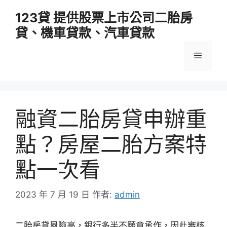
跳
123貸 提供股票上市公司二胎房
至
貸、機車貸款、汽車貸款
主
要
選
內
容
單
融資二胎房貸申辦重
點？房屋二胎方案特
點一次看
2023 年 7 月 19 日
作者:
admin
二胎房貸風險高，銀行多半不願意承作，因此審核