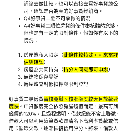
評論去做比較，也可以直接去電好事貸總公
司，確認是否為真的好事貸經銷商。
Q4好事貸二胎不可承做的情況
A4好事貸二順位房貸的條件審核雖然寬鬆，
但也是有一定的限制條件，假如你有以下的
情況：
房屋遭私人限定（
此條件較特殊，可來電評
估與確認
）
房屋為共同持有（
持分人同意即可申辦
）
無建物保存登記
房屋遭查封假扣押與限制登記
好事貸二胎房貸
審核寬鬆、
核准額度較大且
放款速
度快
。申貸額度完全依照房屋殘值而定，最高可到
鑑價的120%，且過程透明、借款紀錄不會上聯徵。
借款人可以利用這筆貸款還清名下高利率貸款或信
用卡循環欠款，逐漸恢復信用評分。將來，借款人