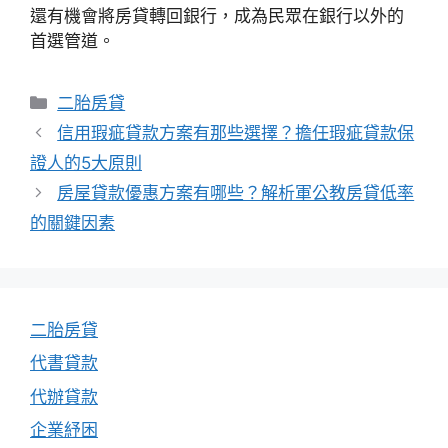
還有機會將房貸轉回銀行，成為民眾在銀行以外的
首選管道。
分
二胎房貸
類
信用瑕疵貸款方案有那些選擇？擔任瑕疵貸款保
證人的5大原則
房屋貸款優惠方案有哪些？解析軍公教房貸低率
的關鍵因素
二胎房貸
代書貸款
代辦貸款
企業紓困