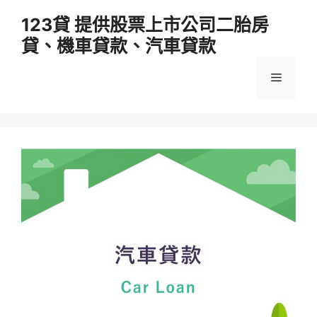
跳
123貸 提供股票上市公司二胎房
至
貸、機車貸款、汽車貸款
主
要
選
內
容
單