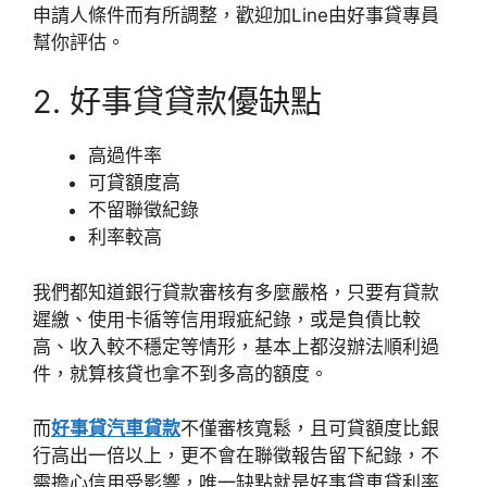
申請人條件而有所調整，歡迎加Line由好事貸專員
幫你評估。
2. 好事貸貸款優缺點
高過件率
可貸額度高
不留聯徵紀錄
利率較高
我們都知道銀行貸款審核有多麼嚴格，只要有貸款
遲繳、使用卡循等信用瑕疵紀錄，或是負債比較
高、收入較不穩定等情形，基本上都沒辦法順利過
件，就算核貸也拿不到多高的額度。
而
好事貸汽車貸款
不僅審核寬鬆，且可貸額度比銀
行高出一倍以上，更不會在聯徵報告留下紀錄，不
需擔心信用受影響，唯一缺點就是好事貸車貸利率