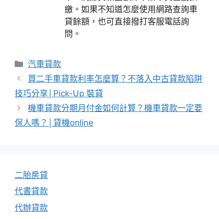
繳。如果不知道怎麼使用網路查詢車
貸餘額，也可直接撥打客服電話詢
問。
分
汽車貸款
類
買二手車貸款利率怎麼算？不落入中古貸款陷阱
技巧分享│Pick-Up 裝貸
機車貸款分期月付金如何計算？機車貸款一定要
保人嗎？│貸機online
二胎房貸
代書貸款
代辦貸款