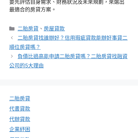
要先評估自身需求、財務狀況及未來規劃，來選出
最適合的房貸方案。
分
二胎房貸
、
房屋貸款
類
二胎房貸找誰辦好？信用瑕疵貸款能辦好事貸二
順位房貸嗎？
負債比過高能申請二胎房貸嗎？二胎房貸找融資
公司的5大理由
二胎房貸
代書貸款
代辦貸款
企業紓困